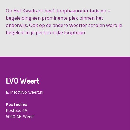
Op Het Kwadrant heeft loopbaanoriëntatie en –
begeleiding een prominente plek binnen het
onderwijs. Ook op de andere Weerter scholen word je
begeleid in je persoonlijke loopbaan.
LVO Weert
E.
info@lvo-weert.nl
Postadres
Postbus 69
6000 AB Weert